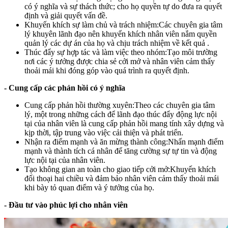
có ý nghĩa và sự thách thức; cho họ quyền tự do đưa ra quyết
định và giải quyết vấn đề.
Khuyến khích sự làm chủ và trách nhiệm:Các chuyên gia tâm
lý khuyên lãnh đạo nên khuyến khích nhân viên nắm quyền
quản lý các dự án của họ và chịu trách nhiệm về kết quả .
Thúc đẩy sự hợp tác và làm việc theo nhóm:Tạo môi trường
nơi các ý tưởng được chia sẻ cởi mở và nhân viên cảm thấy
thoải mái khi đóng góp vào quá trình ra quyết định.
- Cung cấp các
phản hồi có ý nghĩa
Cung cấp phản hồi thường xuyên:Theo các chuyên gia tâm
lý, một trong những cách để lãnh đạo thúc đẩy động lực nội
tại của nhân viên là cung cấp phản hồi mang tính xây dựng và
kịp thời, tập trung vào việc cải thiện và phát triển.
Nhận ra điểm mạnh và ăn mừng thành công:Nhấn mạnh điểm
mạnh và thành tích cá nhân để tăng cường sự tự tin và động
lực nội tại của nhân viên.
Tạo không gian an toàn cho giao tiếp cởi mở:Khuyến khích
đối thoại hai chiều và đảm bảo nhân viên cảm thấy thoải mái
khi bày tỏ quan điểm và ý tưởng của họ.
-
Đầu tư vào phúc lợi cho nhân viê
n