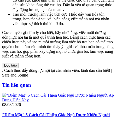
trợ cho sức khỏe tinh thần và thể chất, cho thấy bạn quan tâm
đến sức khỏe tổng thể của họ. Đây là yếu tố quan trọng thúc
đẩy động lực nội tại của nhân viên.
Tạo môi trường làm việc tích cực:Thúc đẩy văn hóa tôn
trọng, hợp tác và vui vẻ, biến công việc thành nơi mà nhân
viên thực sự thích thú khi ở đó.
Các chuyên gia tâm lý cho biết, hãy nhớ rằng, việc nuôi dưỡng
động lực nội tại là một quá trình liên tục. Bằng cách thực hiện các
chiến lược này và tạo ra môi trường làm việc hỗ trợ, bạn có thể trao
quyền cho nhóm của mình tìm thấy ý nghĩa và thỏa mãn trong công
việc của họ, góp phần xây dựng một tổ chức gắn bó, làm việc năng
suất và thành công hơn.
Đọc tiếp
:
Cách thúc đẩy động lực nội tại của nhân viên, lãnh đạo cần biết! |
Safe and Sound
Tin liên quan
08/08/2026
"Điểm Mặt" 5 Cách Cải Thiện Giấc Ngủ Được Nhiều Người