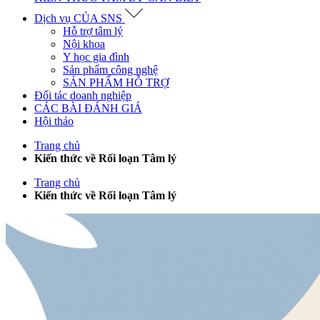
Dịch vụ CỦA SNS
Hỗ trợ tâm lý
Nội khoa
Y học gia đình
Sản phẩm công nghệ
SẢN PHẨM HỖ TRỢ
Đối tác doanh nghiệp
CÁC BÀI ĐÁNH GIÁ
Hội thảo
Trang chủ
Kiến thức về Rối loạn Tâm lý
Trang chủ
Kiến thức về Rối loạn Tâm lý