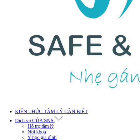
KIẾN THỨC TÂM LÝ CẦN BIẾT
Dịch vụ CỦA SNS
Hỗ trợ tâm lý
Nội khoa
Y học gia đình