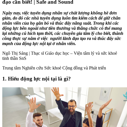
đạo cần biết! | Safe and Sound
Ngày nay, việc tuyển dụng nhân sự chất lượng không hề đơn
giản, do đó
các nhà tuyển dụng luôn tìm kiếm cách để giữ chân
nhân viên
của họ gắn bó và thúc
đẩy
năng suất. Trong khi các
động lực bên ngoài như tiền thưởng và thăng chức có thể mang
lại những cú hích tạm thời,
các chuyên gia tâm lý cho biết,
thành
công thực sự nằm ở việc
người lãnh đạo
tạo
ra và thúc đẩy
sức
mạnh của động lực nội tại
ở nhân viên
.
Ngô Thị Sáng | Thạc sĩ Giáo dục học – Viện tâm lý và sức khoẻ
tinh thần SnS
Trung tâm Nghiên cứu Sức khoẻ Cộng đồng và Phát triển
1. Hiểu động lực nội tại là gì?