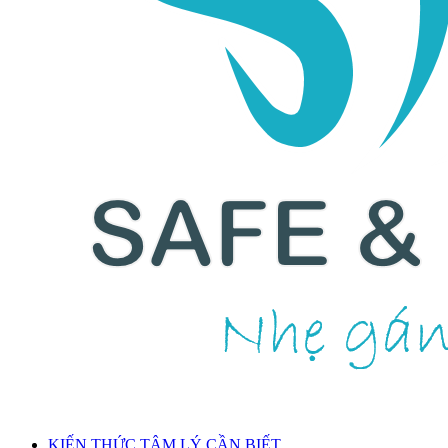
KIẾN THỨC TÂM LÝ CẦN BIẾT