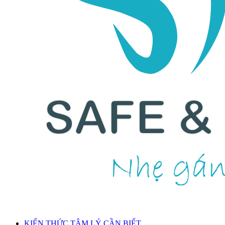
KIẾN THỨC TÂM LÝ CẦN BIẾT