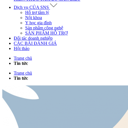
Dịch vụ CỦA SNS
Hỗ trợ tâm lý
Nội khoa
Y học gia đình
Sản phẩm công nghệ
SẢN PHẨM HỖ TRỢ
Đối tác doanh nghiệp
CÁC BÀI ĐÁNH GIÁ
Hội thảo
Trang chủ
Tin tức
Trang chủ
Tin tức