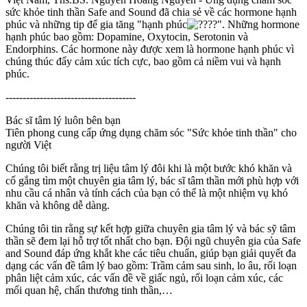
sức khỏe tinh thần Safe and Sound đã chia sẻ về các hormone hạnh
phúc và những tip để gia tăng "hạnh phúc
". Những hormone
hạnh phúc bao gồm: Dopamine, Oxytocin, Serotonin và
Endorphins. Các hormone này được xem là hormone hạnh phúc vì
chúng thúc đẩy cảm xúc tích cực, bao gồm cả niềm vui và hạnh
phúc.
--------------------------------------
Bác sĩ tâm lý luôn bên bạn
Tiên phong cung cấp ứng dụng chăm sóc "Sức khỏe tinh thần" cho
người Việt
Chúng tôi biết rằng trị liệu tâm lý đôi khi là một bước khó khăn và
cố gắng tìm một chuyên gia tâm lý, bác sĩ tâm thần mới phù hợp với
nhu cầu cá nhân và tính cách của bạn có thể là một nhiệm vụ khó
khăn và không dễ dàng.
Chúng tôi tin rằng sự kết hợp giữa chuyên gia tâm lý và bác sỹ tâm
thần sẽ đem lại hỗ trợ tốt nhất cho bạn. Đội ngũ chuyên gia của Safe
and Sound đáp ứng khắt khe các tiêu chuẩn, giúp bạn giải quyết đa
dạng các vấn đề tâm lý bao gồm: Trầm cảm sau sinh, lo âu, rối loạn
phân liệt cảm xúc, các vấn đề về giấc ngủ, rối loạn cảm xúc, các
mối quan hệ, chấn thương tinh thần,…