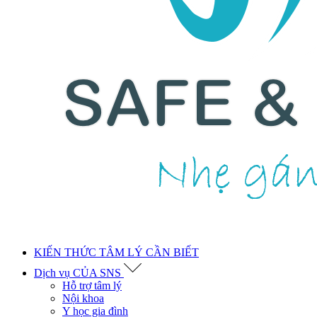
KIẾN THỨC TÂM LÝ CẦN BIẾT
Dịch vụ CỦA SNS
Hỗ trợ tâm lý
Nội khoa
Y học gia đình