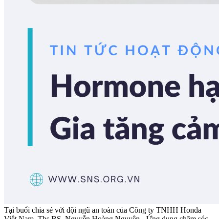
Tại buổi chia sẻ với đội ngũ an toàn của Công ty TNHH Honda
Việt Nam, Ths.BS. Nguyễn Hoàng Nguyên - Ứng dụng chăm sóc