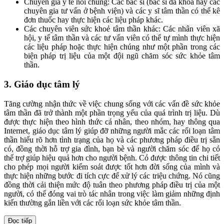
Chuyên gia y tế nói chung: Các bác sĩ (bác sĩ đa khoa hay các
chuyên gia tư vấn ở bệnh viện) và các y sĩ tâm thần có thể kê
đơn thuốc hay thực hiện các liệu pháp khác.
Các chuyên viên sức khoẻ tâm thần khác: Các nhân viên xã
hội, y tế tâm thần và các tư vấn viên có thể tự mình thực hiện
các liệu pháp hoặc thực hiện chúng như một phần trong các
biện pháp trị liệu của một đội ngũ chăm sóc sức khỏe tâm
thần.
3. Giáo dục tâm lý
Tăng cường nhận thức về việc chung sống với các vấn đề sức khỏe
tâm thần đã trở thành một phần trọng yếu của quá trình trị liệu. Dù
được thực hiện theo hình thức cá nhân, theo nhóm, hay thông qua
Internet, giáo dục tâm lý giúp đỡ những người mắc các rối loạn tâm
thần hiểu rõ hơn tình trạng của họ và các phương pháp điều trị sẵn
có, đồng thời hỗ trợ gia đình, bạn bè và người chăm sóc để họ có
thể trợ giúp hiệu quả hơn cho người bệnh. Có được thông tin chi tiết
cho phép mọi người kiểm soát được tốt hơn đời sống của mình và
thực hiện những bước đi tích cực để xử lý các triệu chứng. Nó cũng
đồng thời cải thiện mức độ tuân theo phương pháp điều trị của một
người, có thể đóng vai trò tác nhân trong việc làm giảm những định
kiến thường gắn liền với các rối loạn sức khỏe tâm thần.
Đọc tiếp