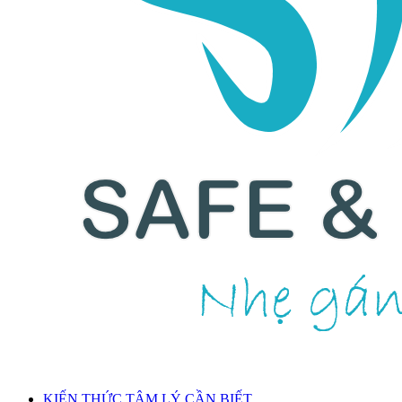
KIẾN THỨC TÂM LÝ CẦN BIẾT