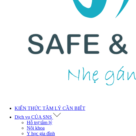
KIẾN THỨC TÂM LÝ CẦN BIẾT
Dịch vụ CỦA SNS
Hỗ trợ tâm lý
Nội khoa
Y học gia đình