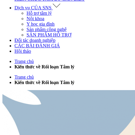
Dịch vụ CỦA SNS
Hỗ trợ tâm lý
Nội khoa
Y học gia đình
Sản phẩm công nghệ
SẢN PHẨM HỖ TRỢ
Đối tác doanh nghiệp
CÁC BÀI ĐÁNH GIÁ
Hội thảo
Trang chủ
Kiến thức về Rối loạn Tâm lý
Trang chủ
Kiến thức về Rối loạn Tâm lý