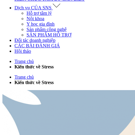
Dịch vụ CỦA SNS
Hỗ trợ tâm lý
Nội khoa
Y học gia đình
Sản phẩm công nghệ
SẢN PHẨM HỖ TRỢ
Đối tác doanh nghiệp
CÁC BÀI ĐÁNH GIÁ
Hội thảo
Trang chủ
Kiến thức về Stress
Trang chủ
Kiến thức về Stress