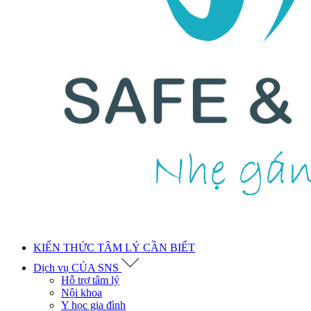
KIẾN THỨC TÂM LÝ CẦN BIẾT
Dịch vụ CỦA SNS
Hỗ trợ tâm lý
Nội khoa
Y học gia đình